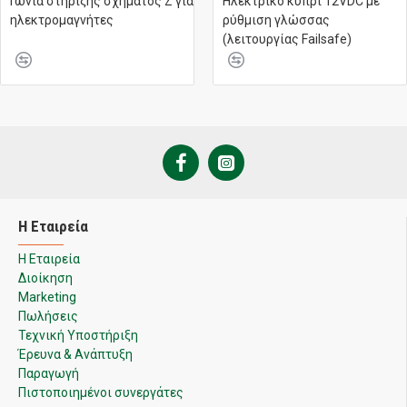
Γωνία στήριξης σχήματος Ζ για
Ηλεκτρικό κυπρί 12VDC με
ηλεκτρομαγνήτες
ρύθμιση γλώσσας
(λειτουργίας Failsafe)
Η Εταιρεία
Η Εταιρεία
Διοίκηση
Marketing
Πωλήσεις
Τεχνική Υποστήριξη
Έρευνα & Ανάπτυξη
Παραγωγή
Πιστοποιημένοι συνεργάτες