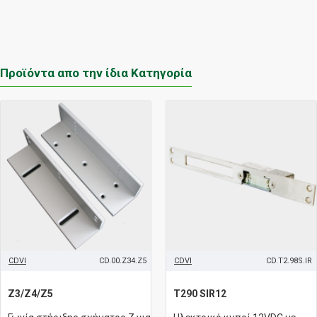
Προϊόντα απο την ίδια Κατηγορία
CDVI
CD.00.Z34.Z5
CDVI
CD.T2.98S.IR
Z3/Z4/Z5
T290 SIR12