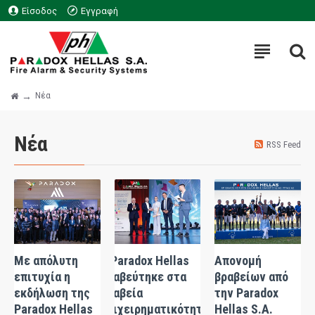
Είσοδος
Εγγραφή
Νέα
Νέα
RSS Feed
Με απόλυτη
Η Paradox Hellas
Απονομή
επιτυχία η
Βραβεύτηκε στα
βραβείων από
εκδήλωση της
Βραβεία
την Paradox
Paradox Hellas
Επιχειρηματικότητας
Hellas S.A.