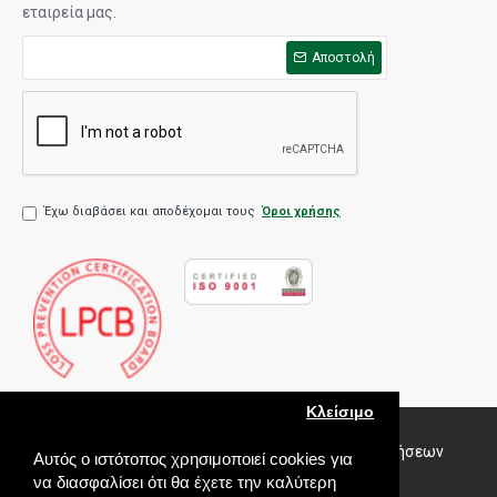
εταιρεία μας.
Αποστολή
Έχω διαβάσει και αποδέχομαι τους
Όροι χρήσης
Κλείσιμο
Πολιτική Ποιότητας
Όροι χρήσης
Πολιτική Πωλήσεων
Αυτός ο ιστότοπος χρησιμοποιεί cookies για
Εγγύηση
να διασφαλίσει ότι θα έχετε την καλύτερη