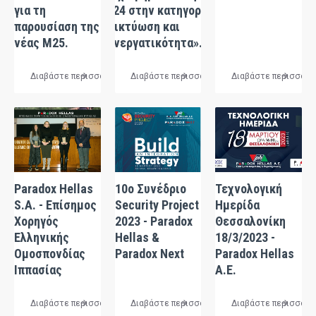
για τη
2024 στην κατηγορία
παρουσίαση της
«Δικτύωση και
νέας M25.
Συνεργατικότητα».
Διαβάστε περισσότερα
Διαβάστε περισσότερα
Διαβάστε περισσότε
Paradox Hellas
10ο Συνέδριο
Τεχνολογική
S.A. - Επίσημος
Security Project
Ημερίδα
Χορηγός
2023 - Paradox
Θεσσαλονίκη
Ελληνικής
Hellas &
18/3/2023 -
Ομοσπονδίας
Paradox Next
Paradox Hellas
Ιππασίας
A.E.
Διαβάστε περισσότερα
Διαβάστε περισσότερα
Διαβάστε περισσότε