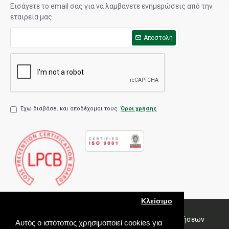
Εισάγετε το email σας για να λαμβάνετε ενημερώσεις από την
εταιρεία μας.
Αποστολή
Έχω διαβάσει και αποδέχομαι τους
Όροι χρήσης
Κλείσιμο
Πολιτική Ποιότητας
Όροι χρήσης
Πολιτική Πωλήσεων
Αυτός ο ιστότοπος χρησιμοποιεί cookies για