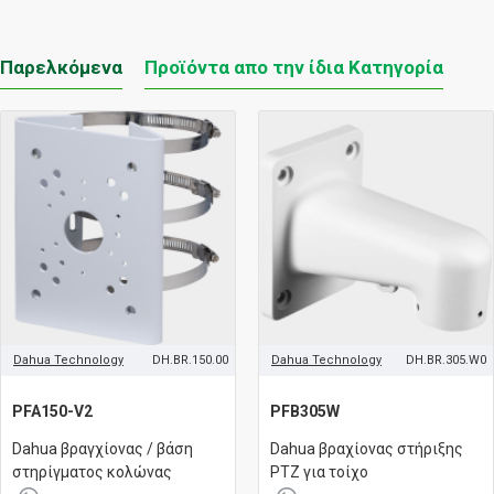
Παρελκόμενα
Προϊόντα απο την ίδια Κατηγορία
Dahua Technology
DH.BR.150.00
Dahua Technology
DH.BR.305.W0
PFA150-V2
PFB305W
Dahua βραγχίονας / βάση
Dahua βραχίονας στήριξης
στηρίγματος κολώνας
PTZ για τοίχο