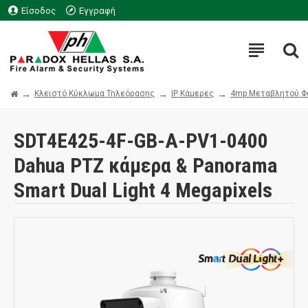
Είσοδος
Εγγραφή
Κλειστό Κύκλωμα Τηλεόρασης
IP Κάμερες
4mp Μεταβλητού Φ
SDT4E425-4F-GB-A-PV1-0400
Dahua PTZ κάμερα & Panorama
Smart Dual Light 4 Megapixels