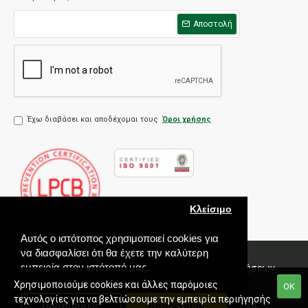
Αποστολή
Έχω διαβάσει και αποδέχομαι τους
Όροι χρήσης
Κλείσιμο
Αυτός ο ιστότοπος χρησιμοποιεί cookies για
να διασφαλίσει ότι θα έχετε την καλύτερη
εμπειρία στον ιστότοπό μας.
Πολιτική Ποιότητας
Όροι χρήσης
Πολιτική Πωλήσεων
Εγγύηση
Χρησιμοποιούμε cookies και άλλες παρόμοιες
ΟΚ
τεχνολογίες για να βελτιώσουμε την εμπειρία περιήγησής
Copyright © 2020 Paradox Hellas S.A. All rights reserved.
Προτιμήσεις
Αποδέχομαι