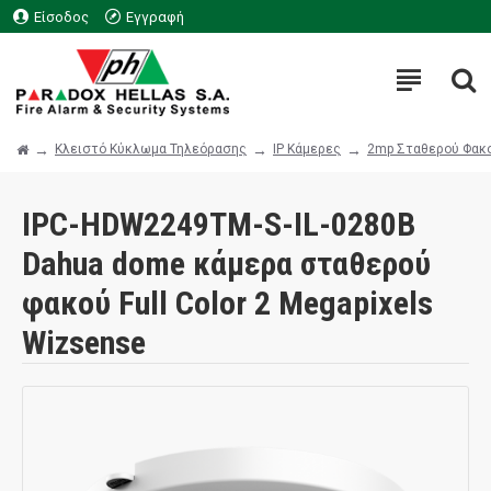
Είσοδος
Εγγραφή
Κλειστό Κύκλωμα Τηλεόρασης
IP Κάμερες
2mp Σταθερού Φακ
IPC-HDW2249TM-S-IL-0280B
Dahua dome κάμερα σταθερού
φακού Full Color 2 Megapixels
Wizsense