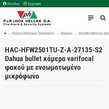
Είσοδος
Εγγραφή
Κλειστό Κύκλωμα Τηλεόρασης
Κάμερες
5mp Μεταβλητού Φακ
HAC-HFW2501TU-Z-A-27135-S2
Dahua bullet κάμερα varifocal
φακού με ενσωματωμένο
μικρόφωνο