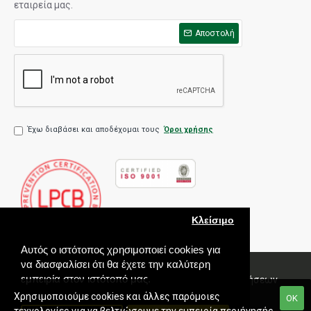
εταιρεία μας.
Αποστολή
Έχω διαβάσει και αποδέχομαι τους
Όροι χρήσης
Κλείσιμο
Αυτός ο ιστότοπος χρησιμοποιεί cookies για
να διασφαλίσει ότι θα έχετε την καλύτερη
εμπειρία στον ιστότοπό μας.
Πολιτική Ποιότητας
Όροι χρήσης
Πολιτική Πωλήσεων
Εγγύηση
Χρησιμοποιούμε cookies και άλλες παρόμοιες
ΟΚ