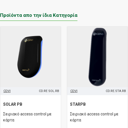
Προϊόντα απο την ίδια Κατηγορία
CDVI
CD.RE SOL.RB
CDVI
CD.RE.STA.RB
SOLAR PB
STARPB
Σειριακό access control με
Σειριακό access control με
κάρτα
κάρτα