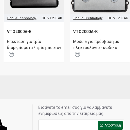
Dahua Technology
DH.VT.200.AB
Dahua Technology
DH.VT.200.AK
VTO2000A-B
VTO2000A-K
Επέκταση για τρία
Module για πρόσβαση με
διαμερίσματα / τρία μπουτόν
πληκτρολόγιο - κωδικό
Εισάγετε το email σας για να λαμβάνετε
ενημερώσεις από την εταιρεία μας.
Αποστολή