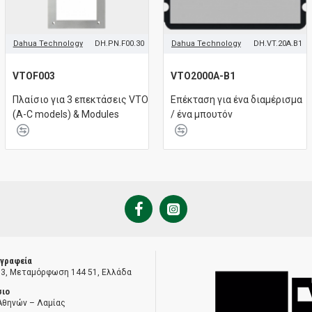
Dahua Technology
DH.PN.F00.30
Dahua Technology
DH.VT.20A.B1
VTOF003
VTO2000A-B1
Πλαίσιο για 3 επεκτάσεις VTO
Επέκταση για ένα διαμέρισμα
(A-C models) & Modules
/ ένα μπουτόν
 γραφεία
 3, Μεταμόρφωση 144 51, Ελλάδα
σιο
Αθηνών – Λαμίας