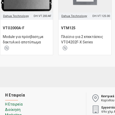
Dahua Technology
DH.VT.200.AF
Dahua Technology
DH.VT.125.00
VTO2000A-F
VTM125
Module για πρόσβαση με
Πλαίσιο για 2 επεκτάσεις
δακτυλικό αποτύπωμα
VTO4202F-X Series
Η Εταιρεία
Κεντρικά
Κορίνθου
Η Εταιρεία
Εργοστά
Διοίκηση
69ο χλμ 