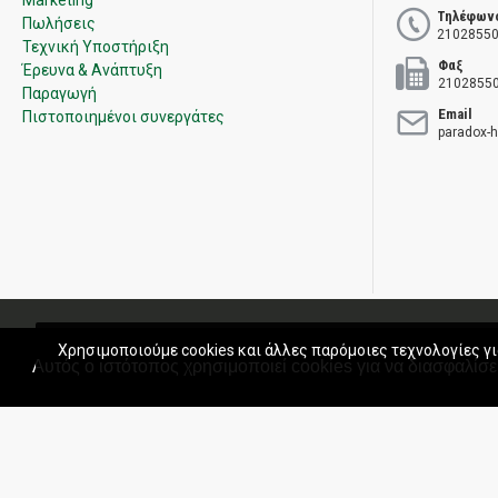
Marketing
Τηλέφων
Πωλήσεις
21028550
Τεχνική Υποστήριξη
Φαξ
Έρευνα & Ανάπτυξη
2102855
Παραγωγή
Email
Πιστοποιημένοι συνεργάτες
paradox-
Πολιτική Ποιότητας
Όροι χρήσης
Πολιτική Πωλήσεων
Εγγύ
Χρησιμοποιούμε cookies και άλλες παρόμοιες τεχνολογίες γι
Αυτός ο ιστότοπος χρησιμοποιεί cookies για να διασφαλίσει
Copyright © 2020 Paradox Hellas S.A. All rights reserved.