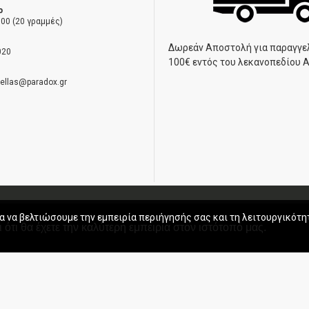
ο
00 (20 γραμμές)
Δωρεάν Αποστολή για παραγγε
020
100€ εντός του λεκανοπεδίου 
hellas@paradox.gr
ηση
α να βελτιώσουμε την εμπειρία περιήγησής σας και τη λειτουργικότη
 ότι θα έχετε την καλύτερη εμπειρία στον ιστότοπό μας.