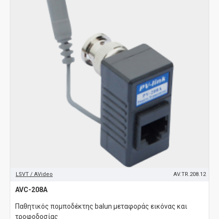
LSVT / AVideo
AV.TR.208.12
AVC-208A
Παθητικός πομποδέκτης balun μεταφοράς εικόνας και
τροφοδοσίας