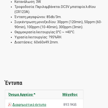
Κατανάλωση: 3W.
Τροφοδοσία: Περιλαμβάνεται DC3V μπαταρία λιθίου
(CR123A).
Ένταση μεγαφώνου: 85db/3m.
Συγκέντρωση μονοξειδίου: 30ppm (120min), 50ppm (60-
90min), 100ppm (10-40min), 300ppm (3min).
Θερμοκρασία λειτουργίας:0°C ~ +40°C.
Υγρασία λειτουργίας: ?95%RH.
Διαστάσεις: 60x60x49.2mm.
Έντυπα
Όνομα Αρχείου
Μέγεθος
Διαφημιστικό έντυπο
893.9KiB