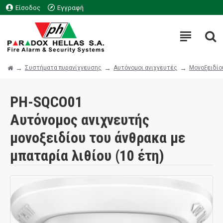
Είσοδος
Εγγραφή
Συστήματα πυρανίχνευσης
Αυτόνομοι ανιχνευτές
Μονοξειδίο
PH-SQCO01
Αυτόνομος ανιχνευτής
μονοξειδίου του άνθρακα με
μπαταρία λιθίου (10 έτη)