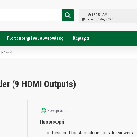
1:59:52 AM
Πέμπτη, 6 Αυγ 2026
Πιστοποιημένοι συνεργάτες
Καριέρα
-4I-4K
er (9 HDMI Outputs)
Συγκρινέ το
Περιγραφή
Designed for standalone operator viewers.