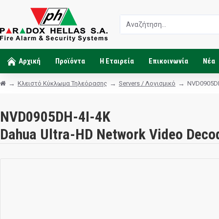
Αρχική
Προϊόντα
Η Εταιρεία
Επικοινωνία
Νέα
Κλειστό Κύκλωμα Τηλεόρασης
Servers / Λογισμικό
NVD0905DH
NVD0905DH-4I-4K
Dahua Ultra-HD Network Video Decod