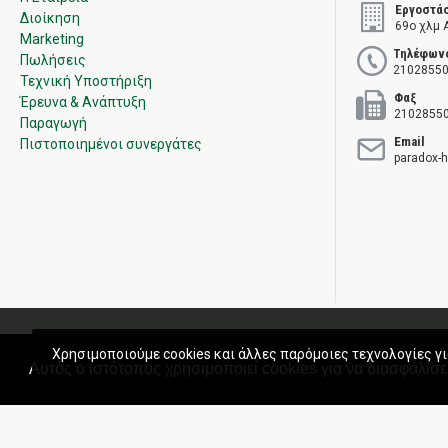
Εργοστά
Διοίκηση
69ο χλμ 
Marketing
Τηλέφων
Πωλήσεις
21028550
Τεχνική Υποστήριξη
Φαξ
Έρευνα & Ανάπτυξη
2102855
Παραγωγή
Email
Πιστοποιημένοι συνεργάτες
paradox-
Πολιτική Ποιότητας
Όροι χρήσης
Πολιτική Πωλήσεων
Εγγύ
Χρησιμοποιούμε cookies και άλλες παρόμοιες τεχνολογίες γι
Αυτός ο ιστότοπος χρησιμοποιεί cookies για να διασφαλίσει
Copyright © 2020 Paradox Hellas S.A. All rights reserved.