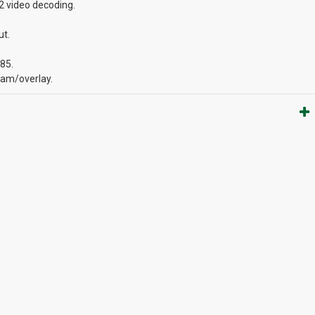
video decoding.
ut.
485.
oam/overlay.