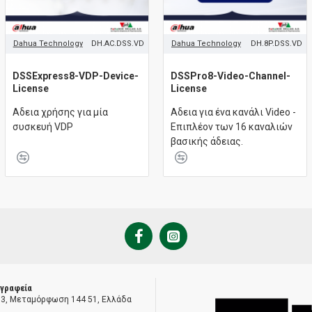
Dahua Technology
DH.AC.DSS.VD
Dahua Technology
DH.8P.DSS.VD
DSSExpress8-VDP-Device-
DSSPro8-Video-Channel-
License
License
Aδεια χρήσης για μία
Aδεια για ένα κανάλι Video -
συσκευή VDP
Επιπλέον των 16 καναλιών
βασικής άδειας.
 γραφεία
 3, Μεταμόρφωση 144 51, Ελλάδα