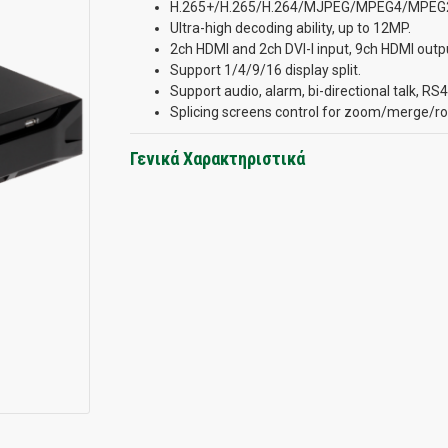
H.265+/H.265/H.264/MJPEG/MPEG4/MPEG2 
Ultra-high decoding ability, up to 12MP.
2ch HDMI and 2ch DVI-I input, 9ch HDMI outp
Support 1/4/9/16 display split.
Support audio, alarm, bi-directional talk, RS
Splicing screens control for zoom/merge/r
Γενικά Χαρακτηριστικά