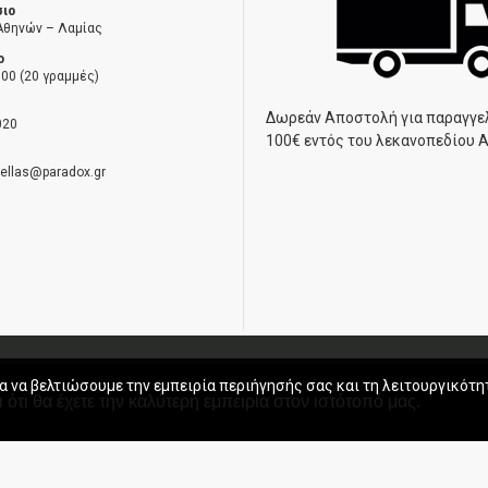
σιο
Αθηνών – Λαμίας
ο
00 (20 γραμμές)
Δωρεάν Αποστολή για παραγγε
020
100€ εντός του λεκανοπεδίου 
hellas@paradox.gr
ηση
α να βελτιώσουμε την εμπειρία περιήγησής σας και τη λειτουργικότη
 ότι θα έχετε την καλύτερη εμπειρία στον ιστότοπό μας.