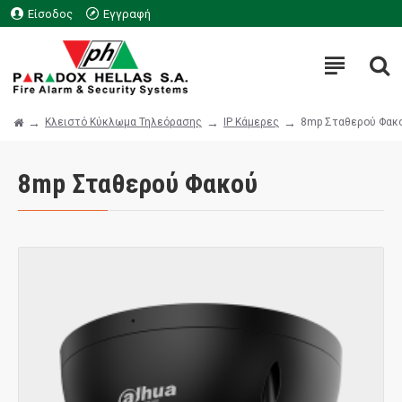
Είσοδος
Εγγραφή
Κλειστό Κύκλωμα Τηλεόρασης
IP Κάμερες
8mp Σταθερού Φακ
8mp Σταθερού Φακού