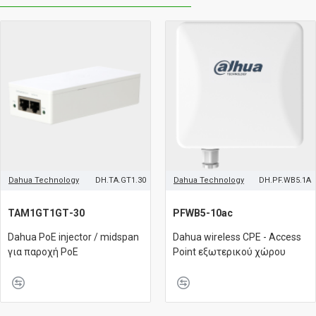
Dahua Technology
DH.TA.GT1.30
Dahua Technology
DH.PF.WB5.1A
TAM1GT1GΤ-30
PFWB5-10ac
Dahua PoE injector / midspan
Dahua wireless CPE - Access
για παροχή PoE
Point εξωτερικού χώρου