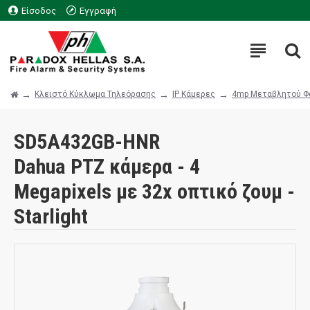
Είσοδος
Εγγραφή
Κλειστό Κύκλωμα Τηλεόρασης
IP Κάμερες
4mp Μεταβλητού Φ
SD5A432GB-HNR
Dahua PTZ κάμερα - 4
Megapixels με 32x οπτικό ζουμ -
Starlight