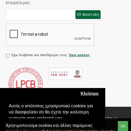
εταιρεία μας.
Αποστολή
Έχω διαβάσει και αποδέχομαι τους
Όροι χρήσης
Κλείσιμο
Αυτός ο ιστότοπος χρησιμοποιεί cookies για
να διασφαλίσει ότι θα έχετε την καλύτερη
εμπειρία στον ιστότοπό μας.
Πολιτική Ποιότητας
Όροι χρήσης
Πολιτική Πωλήσεων
Εγγύηση
Χρησιμοποιούμε cookies και άλλες παρόμοιες
ΟΚ