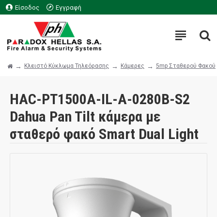
Είσοδος
Εγγραφή
Κλειστό Κύκλωμα Τηλεόρασης
Κάμερες
5mp Σταθερού Φακού
HAC-PT1500A-IL-A-0280B-S2
Dahua Pan Tilt κάμερα με
σταθερό φακό Smart Dual Light