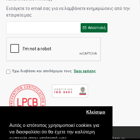
Εισάγετε το email σας για να λαμβάνετε ενημερώσεις από την
εταιρεία μας.
Αποστολή
Έχω διαβάσει και αποδέχομαι τους
Όροι χρήσης
Κλείσιμο
Αυτός ο ιστότοπος χρησιμοποιεί cookies για
να διασφαλίσει ότι θα έχετε την καλύτερη
εμπειρία στον ιστότοπό μας.
Πολιτική Ποιότητας
Όροι χρήσης
Πολιτική Πωλήσεων