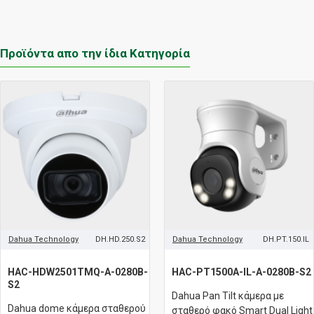
Προϊόντα απο την ίδια Κατηγορία
Dahua Technology
DH.HD.250.S2
Dahua Technology
DH.PT.150.IL
HAC-HDW2501TMQ-A-0280B-
HAC-PT1500A-IL-A-0280B-S2
S2
Dahua Pan Tilt κάμερα με
Dahua dome κάμερα σταθερού
σταθερό φακό Smart Dual Light