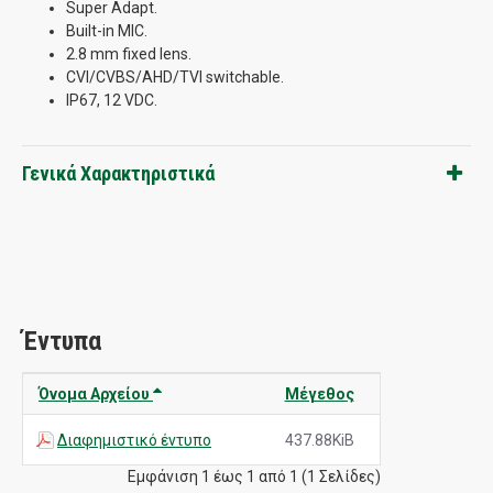
Super Adapt.
Built-in MIC.
2.8 mm fixed lens.
CVI/CVBS/AHD/TVI switchable.
IP67, 12 VDC.
Γενικά Χαρακτηριστικά
Έντυπα
Όνομα Αρχείου
Μέγεθος
Διαφημιστικό έντυπο
437.88KiB
Εμφάνιση 1 έως 1 από 1 (1 Σελίδες)