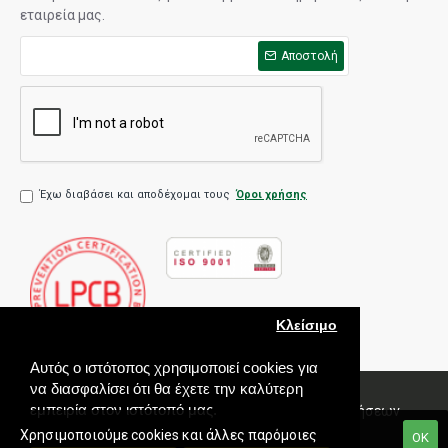
εταιρεία μας.
Αποστολή
Έχω διαβάσει και αποδέχομαι τους
Όροι χρήσης
Κλείσιμο
Αυτός ο ιστότοπος χρησιμοποιεί cookies για
να διασφαλίσει ότι θα έχετε την καλύτερη
εμπειρία στον ιστότοπό μας.
Πολιτική Ποιότητας
Όροι χρήσης
Πολιτική Πωλήσεων
Εγγύηση
Χρησιμοποιούμε cookies και άλλες παρόμοιες
ΟΚ