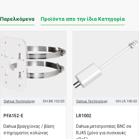
Παρελκόμενα
Προϊόντα απο την ίδια Κατηγορία
Dahua Technology
DH.BR.152.E0
Dahua Technology
DH.LR.100.02
PFA152-E
LR1002
Dahua βραγχίονας / βάση
Dahua μετατροπέας BNC σε
στηρίγματος κολώνας
RJ45 (μόνο για συσκευές