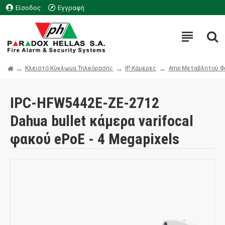
Είσοδος
Εγγραφή
Κλειστό Κύκλωμα Τηλεόρασης
IP Κάμερες
4mp Μεταβλητού Φ
IPC-HFW5442E-ZE-2712
Dahua bullet κάμερα varifocal
φακού ePoE - 4 Megapixels