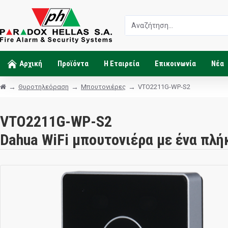
Αρχική
Προϊόντα
Η Εταιρεία
Επικοινωνία
Νέα
Θυροτηλεόραση
Μπουτονιέρες
VTO2211G-WP-S2
VTO2211G-WP-S2
Dahua WiFi μπουτονιέρα με ένα πλ