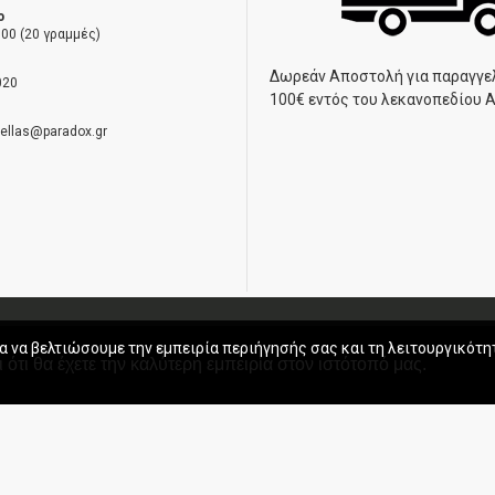
ο
00 (20 γραμμές)
Δωρεάν Αποστολή για παραγγε
020
100€ εντός του λεκανοπεδίου 
hellas@paradox.gr
ηση
α να βελτιώσουμε την εμπειρία περιήγησής σας και τη λειτουργικότη
 ότι θα έχετε την καλύτερη εμπειρία στον ιστότοπό μας.