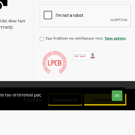
λίες άνω των
Αττικής
Έχω διαβάσει και αποδέχομαι τους
Όροι χρήσης
τα του ιστότοπού μας.
ΟΚ
Κλείσιμο
Προτιμήσεις
Αποδέχομαι