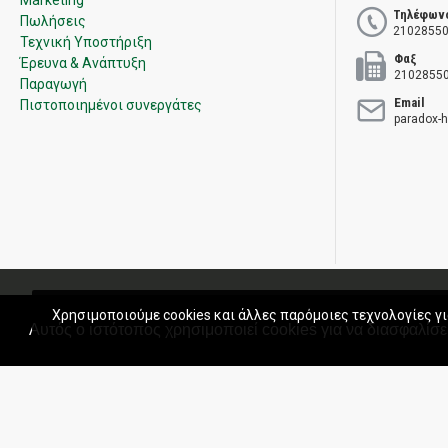
Marketing
Τηλέφων
Πωλήσεις
21028550
Τεχνική Υποστήριξη
Φαξ
Έρευνα & Ανάπτυξη
2102855
Παραγωγή
Email
Πιστοποιημένοι συνεργάτες
paradox-
Πολιτική Ποιότητας
Όροι χρήσης
Πολιτική Πωλήσεων
Εγγύ
Χρησιμοποιούμε cookies και άλλες παρόμοιες τεχνολογίες γι
Αυτός ο ιστότοπος χρησιμοποιεί cookies για να διασφαλίσει
Copyright © 2020 Paradox Hellas S.A. All rights reserved.