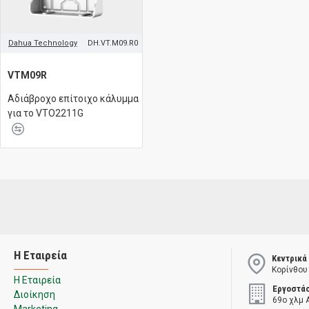
Dahua Technology
DH.VT.M09.R0
VTM09R
Αδιάβροχο επίτοιχο κάλυμμα
για το VTO2211G
Η Εταιρεία
Κεντρικά
Κορίνθου
Η Εταιρεία
Εργοστά
Διοίκηση
69ο χλμ 