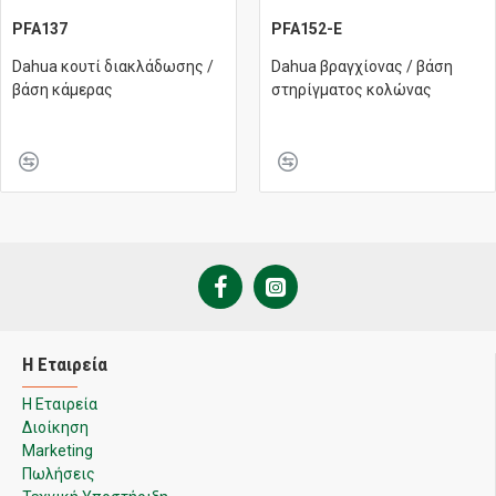
PFA137
PFA152-E
Dahua κουτί διακλάδωσης /
Dahua βραγχίονας / βάση
βάση κάμερας
στηρίγματος κολώνας
Η Εταιρεία
Η Εταιρεία
Διοίκηση
Marketing
Πωλήσεις