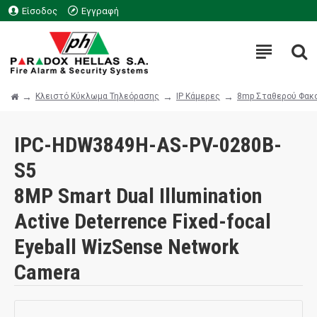
Είσοδος
Εγγραφή
Κλειστό Κύκλωμα Τηλεόρασης
IP Κάμερες
8mp Σταθερού Φακ
IPC-HDW3849H-AS-PV-0280B-
S5
8MP Smart Dual Illumination
Active Deterrence Fixed-focal
Eyeball WizSense Network
Camera