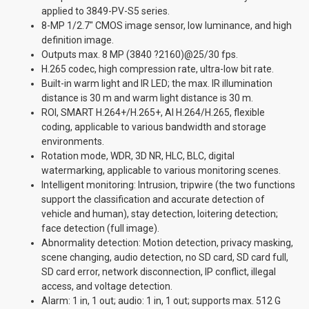
applied to 3849-PV-S5 series.
8-MP 1/2.7" CMOS image sensor, low luminance, and high
definition image.
Outputs max. 8 MP (3840 ?2160)@25/30 fps.
H.265 codec, high compression rate, ultra-low bit rate.
Built-in warm light and IR LED; the max. IR illumination
distance is 30 m and warm light distance is 30 m.
ROI, SMART H.264+/H.265+, AI H.264/H.265, flexible
coding, applicable to various bandwidth and storage
environments.
Rotation mode, WDR, 3D NR, HLC, BLC, digital
watermarking, applicable to various monitoring scenes.
Intelligent monitoring: Intrusion, tripwire (the two functions
support the classification and accurate detection of
vehicle and human), stay detection, loitering detection;
face detection (full image).
Abnormality detection: Motion detection, privacy masking,
scene changing, audio detection, no SD card, SD card full,
SD card error, network disconnection, IP conflict, illegal
access, and voltage detection.
Alarm: 1 in, 1 out; audio: 1 in, 1 out; supports max. 512 G