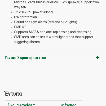
Micro SD card; buit-in dual Mic; 1-ch speaker; support two-
way talk.
12 VDC/PoE power supply.
IP67 protection.
Sound and light alarm (red and blue lights).
SMD 4.0.
Supports AI SSA and one-tap arming and disarming.
SMD area can be set in warm light areas that support
triggering alarms.
Γενικά Χαρακτηριστικά
Έντυπα
Όνομα Αρχείου
Μέγεθος