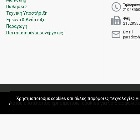
Marketing
Τηλέφων
Πωλήσεις
21028550
Τεχνική Υποστήριξη
Φαξ
Έρευνα & Ανάπτυξη
2102855
Παραγωγή
Email
Πιστοποιημένοι συνεργάτες
paradox-
Πολιτική Ποιότητας
Όροι χρήσης
Πολιτική Πωλήσεων
Εγγύ
Χρησιμοποιούμε cookies και άλλες παρόμοιες τεχνολογίες γι
Αυτός ο ιστότοπος χρησιμοποιεί cookies για να διασφαλίσει
Copyright © 2020 Paradox Hellas S.A. All rights reserved.