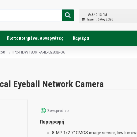
3:49:14 PM
Πέμπτη, 6 Αυγ 2026
Πιστοποιημένοι συνεργάτες
Καριέρα
κού
IPC-HDW1839T-A-IL-0280B-S6
ocal Eyeball Network Camera
Συγκρινέ το
Περιγραφή
8-MP 1/2.7" CMOS image sensor, low luminan