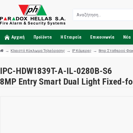
Αρχική
Προϊόντα
Η Εταιρεία
Επικοινωνία
Νέα
Κλειστό Κύκλωμα Τηλεόρασης
IP Κάμερες
8mp Σταθερού Φα
IPC-HDW1839T-A-IL-0280B-S6
8MP Entry Smart Dual Light Fixed-f