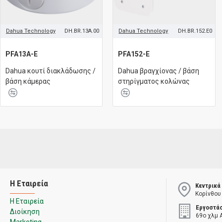
Dahua Technology
DH.BR.13A.00
Dahua Technology
DH.BR.152.E0
PFA13A-E
PFA152-E
Dahua κουτί διακλάδωσης /
Dahua βραγχίονας / βάση
βάση κάμερας
στηρίγματος κολώνας
Η Εταιρεία
Κεντρικά
Κορίνθου
Η Εταιρεία
Εργοστά
Διοίκηση
69ο χλμ 