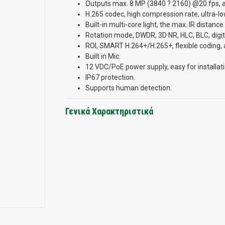
Outputs max. 8 MP (3840 ? 2160) @20 fps, 
H.265 codec, high compression rate, ultra-low
Built-in multi-core light, the max. IR distanc
Rotation mode, DWDR, 3D NR, HLC, BLC, digit
ROI, SMART H.264+/H.265+, flexible coding, 
Built in Mic.
12 VDC/PoE power supply, easy for installati
IP67 protection.
Supports human detection.
Γενικά Χαρακτηριστικά