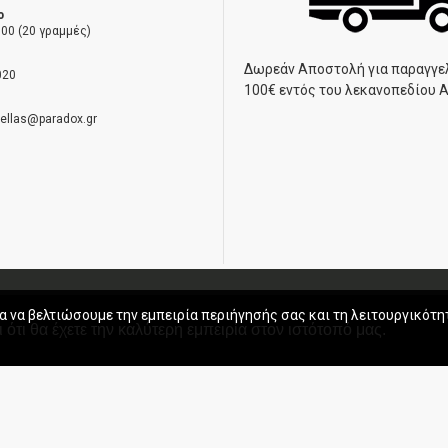
ο
00 (20 γραμμές)
Δωρεάν Αποστολή για παραγγε
020
100€ εντός του λεκανοπεδίου 
hellas@paradox.gr
ηση
α να βελτιώσουμε την εμπειρία περιήγησής σας και τη λειτουργικότη
 ότι θα έχετε την καλύτερη εμπειρία στον ιστότοπό μας.