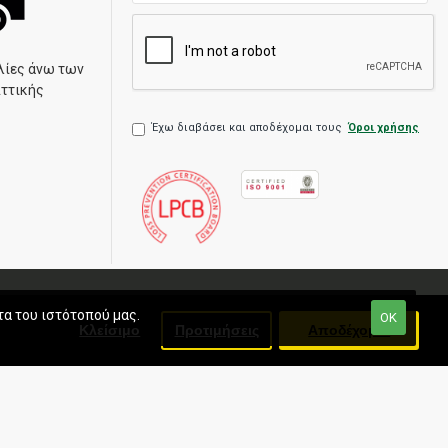
λίες άνω των
Αττικής
Έχω διαβάσει και αποδέχομαι τους
Όροι χρήσης
τα του ιστότοπού μας.
ΟΚ
Κλείσιμο
Προτιμήσεις
Αποδέχομαι