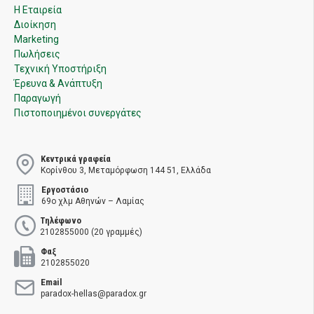
Η Εταιρεία
Διοίκηση
Marketing
Πωλήσεις
Τεχνική Υποστήριξη
Έρευνα & Ανάπτυξη
Παραγωγή
Πιστοποιημένοι συνεργάτες
Κεντρικά γραφεία
Κορίνθου 3, Μεταμόρφωση 144 51, Ελλάδα
Εργοστάσιο
69ο χλμ Αθηνών – Λαμίας
Τηλέφωνο
2102855000 (20 γραμμές)
Φαξ
2102855020
Email
paradox-hellas@paradox.gr