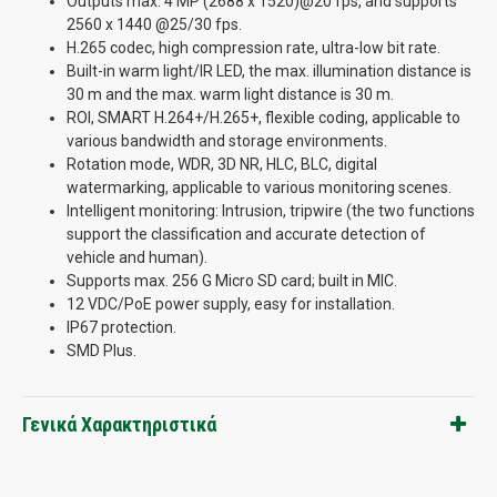
Outputs max. 4 MP (2688 x 1520)@20 fps, and supports
2560 x 1440 @25/30 fps.
H.265 codec, high compression rate, ultra-low bit rate.
Built-in warm light/IR LED, the max. illumination distance is
30 m and the max. warm light distance is 30 m.
ROI, SMART H.264+/H.265+, flexible coding, applicable to
various bandwidth and storage environments.
Rotation mode, WDR, 3D NR, HLC, BLC, digital
watermarking, applicable to various monitoring scenes.
Intelligent monitoring: Intrusion, tripwire (the two functions
support the classification and accurate detection of
vehicle and human).
Supports max. 256 G Micro SD card; built in MIC.
12 VDC/PoE power supply, easy for installation.
IP67 protection.
SMD Plus.
Γενικά Χαρακτηριστικά