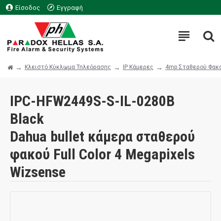
Είσοδος
Εγγραφή
Κλειστό Κύκλωμα Τηλεόρασης
IP Κάμερες
4mp Σταθερού Φακ
IPC-HFW2449S-S-IL-0280B
Black
Dahua bullet κάμερα σταθερού
φακού Full Color 4 Megapixels
Wizsense