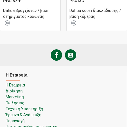
PFA152-E
PFA13G
Dahua βραγχίονας / βάση
Dahua κουτί διακλάδωσης /
στηρίγματος κολώνας
βάση κάμερας
Η Εταιρεία
Η Εταιρεία
Διοίκηση
Marketing
Πωλήσεις
Τεχνική Υποστήριξη
Έρευνα & Ανάπτυξη
Παραγωγή
Πιστοποιημένοι συνεργάτες