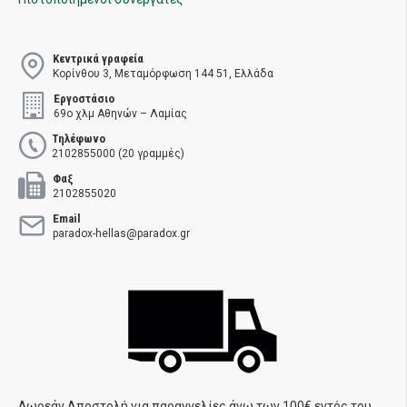
Κεντρικά γραφεία
Κορίνθου 3, Μεταμόρφωση 144 51, Ελλάδα
Εργοστάσιο
69ο χλμ Αθηνών – Λαμίας
Τηλέφωνο
2102855000 (20 γραμμές)
Φαξ
2102855020
Email
paradox-hellas@paradox.gr
Δωρεάν Αποστολή για παραγγελίες άνω των 100€ εντός του