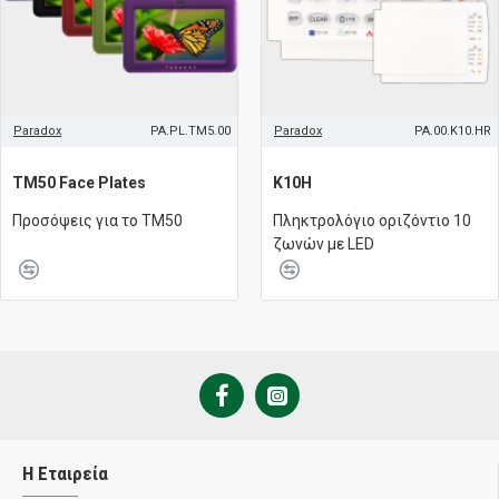
Paradox
PA.PL.TM5.00
Paradox
PA.00.K10.HR
ΤΜ50 Face Plates
K10H
Προσόψεις για το TM50
Πληκτρολόγιο οριζόντιο 10
ζωνών με LED
Η Εταιρεία