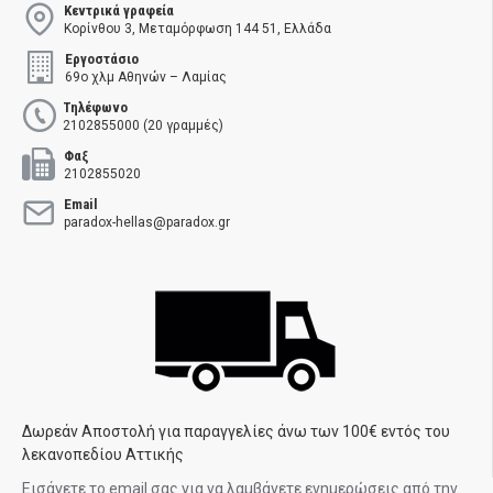
Κεντρικά γραφεία
Κορίνθου 3, Μεταμόρφωση 144 51, Ελλάδα
Εργοστάσιο
69ο χλμ Αθηνών – Λαμίας
Τηλέφωνο
2102855000 (20 γραμμές)
Φαξ
2102855020
Email
paradox-hellas@paradox.gr
Δωρεάν Αποστολή για παραγγελίες άνω των 100€ εντός του
λεκανοπεδίου Αττικής
Εισάγετε το email σας για να λαμβάνετε ενημερώσεις από την