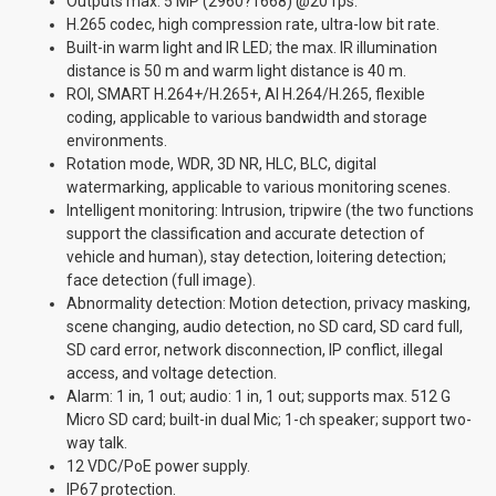
Outputs max. 5 MP (2960?1668) @20 fps.
H.265 codec, high compression rate, ultra-low bit rate.
Built-in warm light and IR LED; the max. IR illumination
distance is 50 m and warm light distance is 40 m.
ROI, SMART H.264+/H.265+, AI H.264/H.265, flexible
coding, applicable to various bandwidth and storage
environments.
Rotation mode, WDR, 3D NR, HLC, BLC, digital
watermarking, applicable to various monitoring scenes.
Intelligent monitoring: Intrusion, tripwire (the two functions
support the classification and accurate detection of
vehicle and human), stay detection, loitering detection;
face detection (full image).
Abnormality detection: Motion detection, privacy masking,
scene changing, audio detection, no SD card, SD card full,
SD card error, network disconnection, IP conflict, illegal
access, and voltage detection.
Alarm: 1 in, 1 out; audio: 1 in, 1 out; supports max. 512 G
Micro SD card; built-in dual Mic; 1-ch speaker; support two-
way talk.
12 VDC/PoE power supply.
IP67 protection.