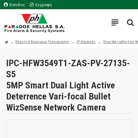
Είσοδος
Εγγραφή
Κλειστό Κύκλωμα Τηλεόρασης
IP Κάμερες
5mp Μεταβλητού Φ
IPC-HFW3549T1-ZAS-PV-27135-
S5
5MP Smart Dual Light Active
Deterrence Vari-focal Bullet
WizSense Network Camera