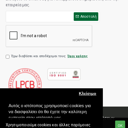
εταιρεία μας.
Αποστολή
Έχω διαβάσει και αποδέχομαι τους
Όροι χρήσης
Κλείσιμο
Αυτός ο ιστότοπος χρησιμοποιεί cookies για
να διασφαλίσει ότι θα έχετε την καλύτερη
εμπειρία στον ιστότοπό μας.
Πολιτική Ποιότητας
Όροι χρήσης
Πολιτική Πωλήσεων
Εγγύηση
Χρησιμοποιούμε cookies και άλλες παρόμοιες
ΟΚ