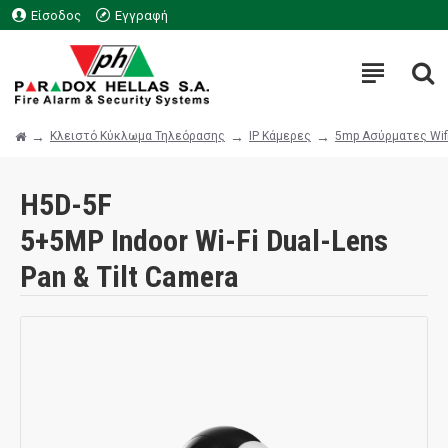
Είσοδος
Εγγραφή
Κλειστό Κύκλωμα Τηλεόρασης
IP Κάμερες
5mp Ασύρματες Wif
H5D-5F
5+5MP Indoor Wi-Fi Dual-Lens
Pan & Tilt Camera