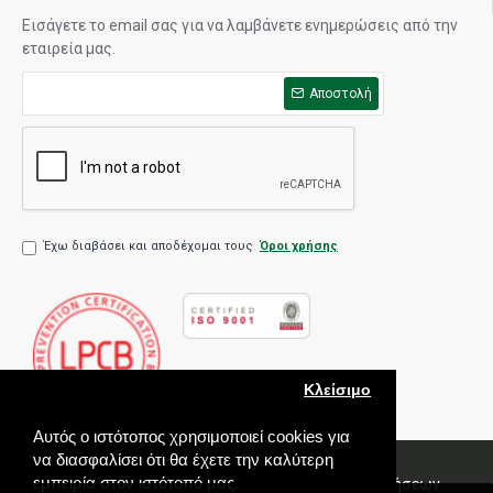
Εισάγετε το email σας για να λαμβάνετε ενημερώσεις από την
εταιρεία μας.
Αποστολή
Έχω διαβάσει και αποδέχομαι τους
Όροι χρήσης
Κλείσιμο
Αυτός ο ιστότοπος χρησιμοποιεί cookies για
να διασφαλίσει ότι θα έχετε την καλύτερη
εμπειρία στον ιστότοπό μας.
Πολιτική Ποιότητας
Όροι χρήσης
Πολιτική Πωλήσεων