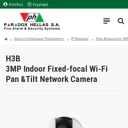
Είσοδος
Εγγραφή
Κλειστό Κύκλωμα Τηλεόρασης
IP Κάμερες
3mp Ασύρματες Wif
H3B
3MP Indoor Fixed-focal Wi-Fi
Pan &Tilt Network Camera