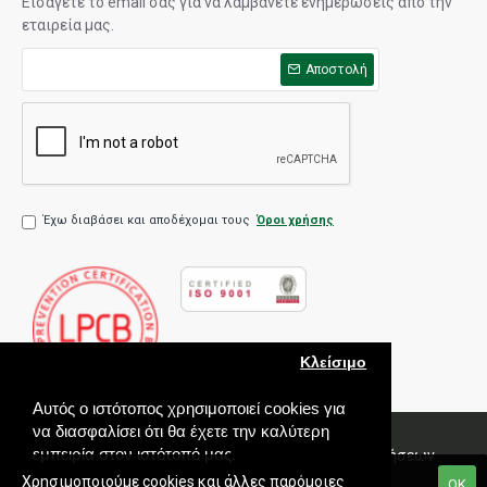
Εισάγετε το email σας για να λαμβάνετε ενημερώσεις από την
εταιρεία μας.
Αποστολή
Έχω διαβάσει και αποδέχομαι τους
Όροι χρήσης
Κλείσιμο
Αυτός ο ιστότοπος χρησιμοποιεί cookies για
να διασφαλίσει ότι θα έχετε την καλύτερη
εμπειρία στον ιστότοπό μας.
Πολιτική Ποιότητας
Όροι χρήσης
Πολιτική Πωλήσεων
Εγγύηση
Χρησιμοποιούμε cookies και άλλες παρόμοιες
ΟΚ