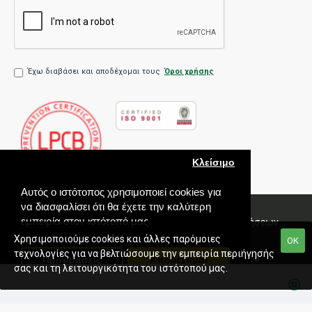
Έχω διαβάσει και αποδέχομαι τους
Όροι χρήσης
Κλείσιμο
Αυτός ο ιστότοπος χρησιμοποιεί cookies για
να διασφαλίσει ότι θα έχετε την καλύτερη
εμπειρία στον ιστότοπό μας.
Πολιτική Ποιότητας
Όροι χρήσης
Πολιτική Πωλήσεων
Εγγύηση
Χρησιμοποιούμε cookies και άλλες παρόμοιες
ΟΚ
τεχνολογίες για να βελτιώσουμε την εμπειρία περιήγησής
Copyright © 2020 Paradox Hellas S.A. All rights reserved.
Προτιμήσεις
Αποδέχομαι
σας και τη λειτουργικότητα του ιστότοπού μας.