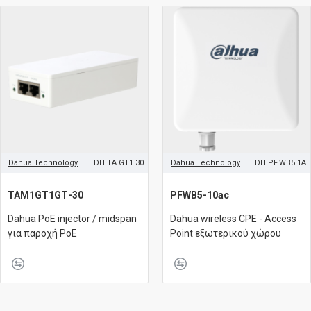
Dahua Technology
DH.TA.GT1.30
Dahua Technology
DH.PF.WB5.1A
TAM1GT1GΤ-30
PFWB5-10ac
Dahua PoE injector / midspan
Dahua wireless CPE - Access
για παροχή PoE
Point εξωτερικού χώρου