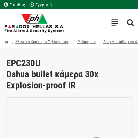
Είσοδος
Εγγραφή
Κλειστό Κύκλωμα Τηλεόρασης
IP Κάμερες
2mp Μεταβλητού Φ
EPC230U
Dahua bullet κάμερα 30x
Explosion-proof IR