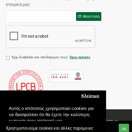
εταιρεία μας.
Αποστολή
Έχω διαβάσει και αποδέχομαι τους
Όροι χρήσης
Κλείσιμο
Αυτός ο ιστότοπος χρησιμοποιεί cookies για
να διασφαλίσει ότι θα έχετε την καλύτερη
εμπειρία στον ιστότοπό μας.
Πολιτική Ποιότητας
Όροι χρήσης
Πολιτική Πωλήσεων
Εγγύηση
Χρησιμοποιούμε cookies και άλλες παρόμοιες
ΟΚ