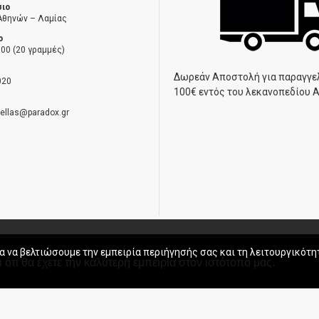
σιο
Αθηνών – Λαμίας
ο
00 (20 γραμμές)
Δωρεάν Αποστολή για παραγγε
020
100€ εντός του λεκανοπεδίου 
hellas@paradox.gr
ηση
α να βελτιώσουμε την εμπειρία περιήγησής σας και τη λειτουργικότη
 ότι θα έχετε την καλύτερη εμπειρία στον ιστότοπό μας.