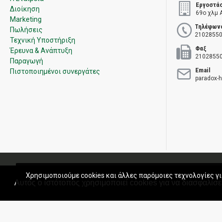
Εργοστά
Διοίκηση
69ο χλμ 
Marketing
Τηλέφων
Πωλήσεις
21028550
Τεχνική Υποστήριξη
Φαξ
Έρευνα & Ανάπτυξη
2102855
Παραγωγή
Email
Πιστοποιημένοι συνεργάτες
paradox-
Πολιτική Ποιότητας
Όροι χρήσης
Πολιτική Πωλήσεων
Εγγύ
Χρησιμοποιούμε cookies και άλλες παρόμοιες τεχνολογίες γι
Αυτός ο ιστότοπος χρησιμοποιεί cookies για να διασφαλίσει
Copyright © 2020 Paradox Hellas S.A. All rights reserved.