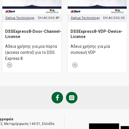
Dahua Technology
DH.AC.DSS.8P
Dahua Technology
DH.AC.DSS.VD
DSSExpress8-Door-Channel-
DSSExpress8-VDP-Device-
License
License
Aδεια χρήσης για μία πόρτα
Aδεια χρήσης για μία
(access control) για το DSS
συσκευή VDP
Express 8
 γραφεία
 3, Μεταμόρφωση 144 51, Ελλάδα