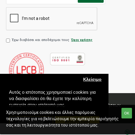
Έχω διαβάσει και αποδέχομαι τους
Όροι χρήσης
Κλείσιμο
Αυτός ο ιστότοπος χρησιμοποιεί cookies για
να διασφαλίσει ότι θα έχετε την καλύτερη
εμπειρία στον ιστότοπό μας.
Πολιτική Ποιότητας
Όροι χρήσης
Πολιτική Πωλήσεων
Εγγύηση
Χρησιμοποιούμε cookies και άλλες παρόμοιες
ΟΚ
τεχνολογίες για να βελτιώσουμε την εμπειρία περιήγησής
Copyright © 2020 Paradox Hellas S.A. All rights reserved.
Προτιμήσεις
Αποδέχομαι
σας και τη λειτουργικότητα του ιστότοπού μας.