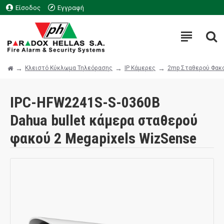
Είσοδος
Εγγραφή
Κλειστό Κύκλωμα Τηλεόρασης
IP Κάμερες
2mp Σταθερού Φακ
IPC-HFW2241S-S-0360B
Dahua bullet κάμερα σταθερού
φακού 2 Megapixels WizSense