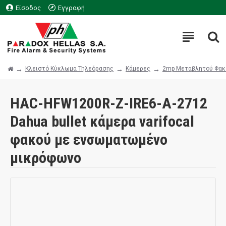
Είσοδος
Εγγραφή
Κλειστό Κύκλωμα Τηλεόρασης
Κάμερες
2mp Μεταβλητού Φακ
HAC-HFW1200R-Z-IRE6-A-2712
Dahua bullet κάμερα varifocal
φακού με ενσωματωμένο
μικρόφωνο