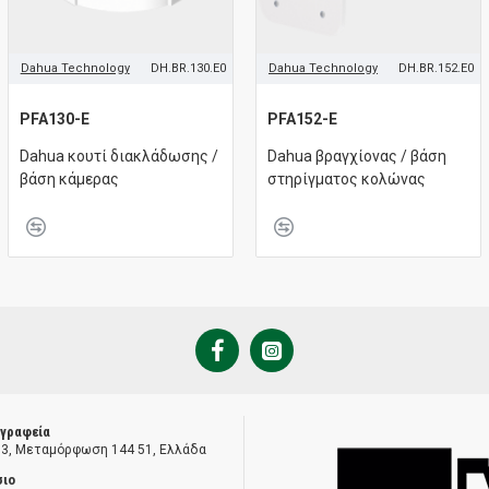
Dahua Technology
DH.BR.130.E0
Dahua Technology
DH.BR.152.E0
PFA130-E
PFA152-E
Dahua κουτί διακλάδωσης /
Dahua βραγχίονας / βάση
βάση κάμερας
στηρίγματος κολώνας
 γραφεία
 3, Μεταμόρφωση 144 51, Ελλάδα
σιο