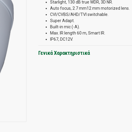
Starlight, 130 dB true WDR, 3D NR.
Auto focus, 2.7 mm12 mm motorized lens.
CVI/CVBS/AHD/TVI switchable.
Super Adapt.
Built-in mic (-A).
Max. IR length 60 m, Smart IR.
IP67, DC12V.
Γενικά Χαρακτηριστικά