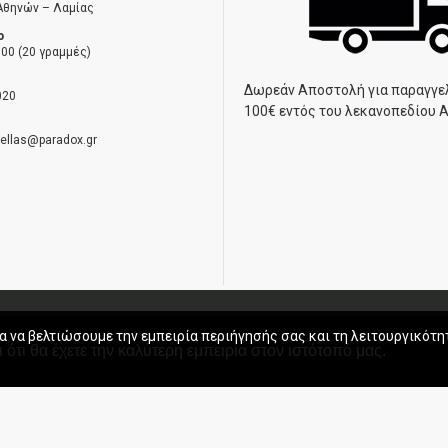
Αθηνών – Λαμίας
ο
00 (20 γραμμές)
Δωρεάν Αποστολή για παραγγε
020
100€ εντός του λεκανοπεδίου 
hellas@paradox.gr
ηση
α να βελτιώσουμε την εμπειρία περιήγησής σας και τη λειτουργικότη
 ότι θα έχετε την καλύτερη εμπειρία στον ιστότοπό μας.