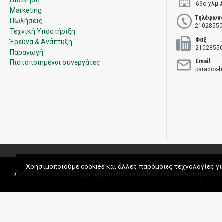
Διοίκηση
69ο χλμ 
Marketing
Τηλέφων
Πωλήσεις
21028550
Τεχνική Υποστήριξη
Φαξ
Έρευνα & Ανάπτυξη
2102855
Παραγωγή
Email
Πιστοποιημένοι συνεργάτες
paradox-
Πολιτική Ποιότητας
Όροι χρήσης
Πολιτική Πωλήσεων
Εγγύ
Χρησιμοποιούμε cookies και άλλες παρόμοιες τεχνολογίες γι
Αυτός ο ιστότοπος χρησιμοποιεί cookies για να διασφαλίσει
Copyright © 2020 Paradox Hellas S.A. All rights reserved.