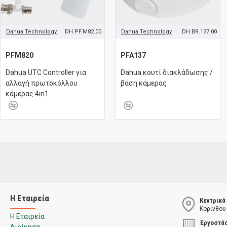
Dahua Technology
DH.PF.M82.00
Dahua Technology
DH.BR.137.00
PFM820
PFA137
Dahua UTC Controller για
Dahua κουτί διακλάδωσης /
αλλαγή πρωτοκόλλου
βάση κάμερας
κάμερας 4in1
Η Εταιρεία
Κεντρικά
Κορίνθου
Η Εταιρεία
Εργοστά