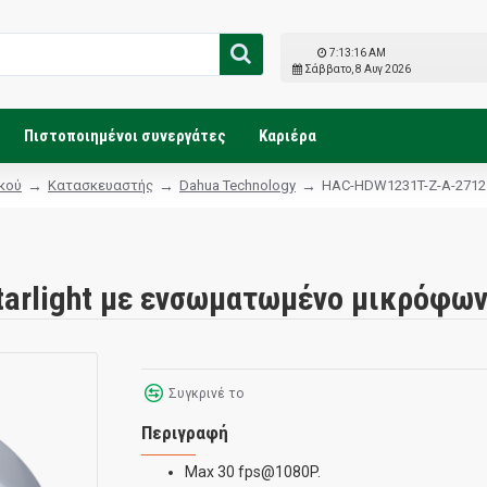
7:13:18 AM
Σάββατο, 8 Αυγ 2026
Πιστοποιημένοι συνεργάτες
Καριέρα
κού
Κατασκευαστής
Dahua Technology
HAC-HDW1231T-Z-A-2712
Starlight με ενσωματωμένο μικρόφω
Συγκρινέ το
Περιγραφή
Max 30 fps@1080P.