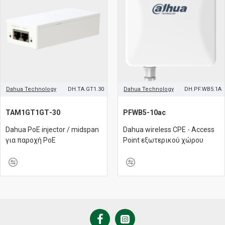
Dahua Technology
DH.TA.GT1.30
Dahua Technology
DH.PF.WB5.1A
TAM1GT1GΤ-30
PFWB5-10ac
Dahua PoE injector / midspan
Dahua wireless CPE - Access
για παροχή PoE
Point εξωτερικού χώρου