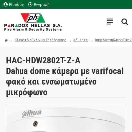
Είσοδος
Εγγραφή
Κλειστό Κύκλωμα Τηλεόρασης
Κάμερες
8mp Μεταβλητού Φακ
HAC-HDW2802T-Z-A
Dahua dome κάμερα με varifocal
φακό και ενσωματωμένο
μικρόφωνο